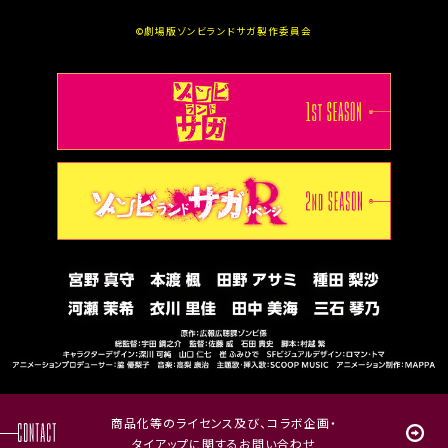
a
I
©劇場版ゾンビランドサガ製作委員会
c
N
e
E
b
o
o
k
商品化等のライセンス及び、コラボ企画・
タイアップに関するお問い合わせ