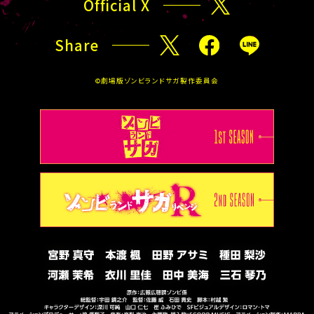
Official X
X
Share
X
F
L
a
I
©劇場版ゾンビランドサガ製作委員会
c
N
e
E
b
o
o
k