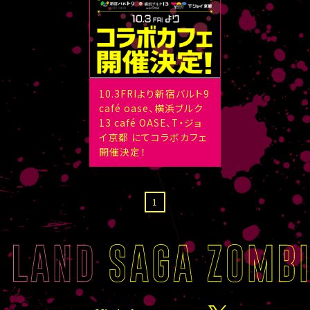
10.3FRIより新宿バルト9
café oase、横浜ブルク
13 café OASE、T・ジョ
イ京都 にてコラボカフェ
開催決定！
1