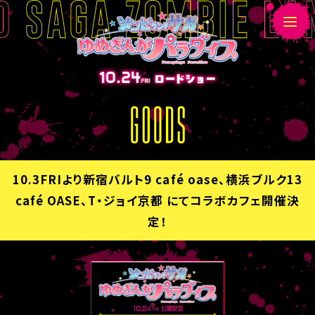
G
O
O
D
10.3FRIより新宿バルト9 café oase、横浜ブルク13
S
café OASE、T・ジョイ京都 にてコラボカフェ開催決
定！