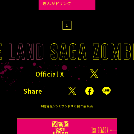
ぎんがドリンク
1
Official X
X
Share
X
F
L
a
I
©劇場版ゾンビランドサガ製作委員会
c
N
e
E
b
o