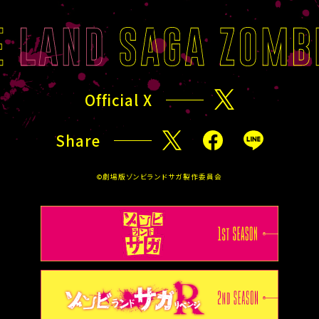
Official X
X
Share
X
F
L
a
I
©劇場版ゾンビランドサガ製作委員会
c
N
e
E
b
o
o
k