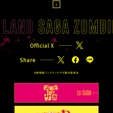
1
Official X
X
Share
X
F
L
a
I
©劇場版ゾンビランドサガ製作委員会
c
N
e
E
b
o
o
k