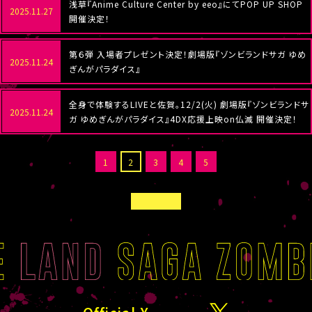
浅草『Anime Culture Center by eeo』にてPOP UP SHOP
2025.11.27
開催決定！
第６弾 入場者プレゼント決定！劇場版『ゾンビランドサガ ゆめ
2025.11.24
ぎんがパラダイス』
全身で体験するLIVEと佐賀。12/2(火) 劇場版『ゾンビランドサ
2025.11.24
ガ ゆめぎんがパラダイス』4DX応援上映on仏滅 開催決定！
1
2
3
4
5
B
A
C
K
T
O