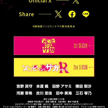
Official X
X
T
O
Share
P
X
F
L
a
I
©劇場版ゾンビランドサガ製作委員会
c
N
e
E
b
o
o
k