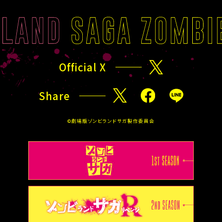
O
A
L
C
I
K
S
T
T
O
Official X
X
T
O
Share
P
X
F
L
a
I
©劇場版ゾンビランドサガ製作委員会
c
N
e
E
b
o
o
k