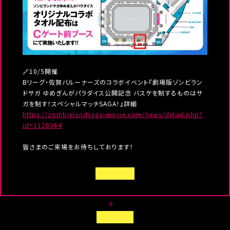
🔗10/5開催
Bリーグ・佐賀バルーナーズのコラボイベント『劇場版ゾンビラン
ドサガ ゆめぎんがパラダイス公開記念 バスケを制するものはサ
ガを制す！スペシャルマッチSAGA！』詳細
https://zombielandsaga-movie.com/news/detail.php?
id=1128364
皆さまのご来場をお待ちしております！
B
A
C
K
T
B