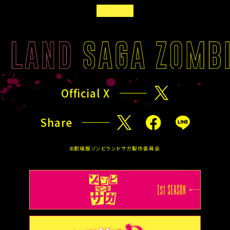
K
T
B
O
A
L
C
I
K
S
T
T
O
Official X
X
T
O
Share
P
X
F
L
a
I
©劇場版ゾンビランドサガ製作委員会
c
N
e
E
b
o
o
k