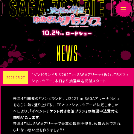
N
E
W
S
『ゾンビランドサガ2027 in SAGAアリーナ（仮）』JTBオフィ
2026.05.27
シャルツアー、本日より抽選申込受付スタート！
来年4月開催の『ゾンビランドサガ2027 in SAGAアリーナ（仮）』
をさらに熱く盛り上げる、JTBオフィシャルツアーが決定しました！
本日より、
「イベントチケット付き宿泊プラン」の抽選申込受付を
開始いたします。
来年4月は、SAGAアリーナで最高の瞬間を迎え、佐賀の地で忘れ
られない思い出を作りましょう！