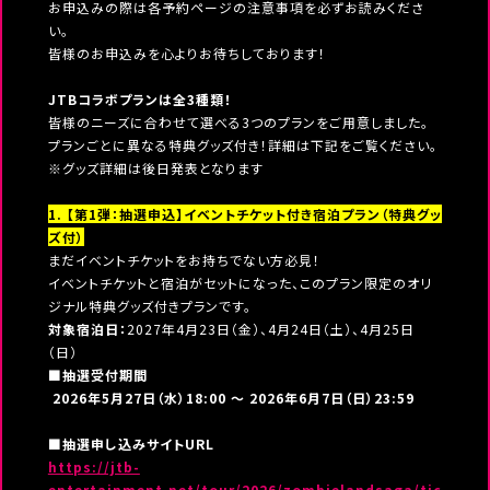
お申込みの際は各予約ページの注意事項を必ずお読みくださ
い。
皆様のお申込みを心よりお待ちしております！
JTBコラボプランは全3種類！
皆様のニーズに合わせて選べる3つのプランをご用意しました。
プランごとに異なる特典グッズ付き！詳細は下記をご覧ください。
※グッズ詳細は後日発表となります
1. 【第1弾：抽選申込】イベントチケット付き宿泊プラン（特典グッ
ズ付）
まだイベントチケットをお持ちでない方必見！
イベントチケットと宿泊がセットになった、このプラン限定のオリ
ジナル特典グッズ付きプランです。
対象宿泊日：
2027年4月23日（金）、4月24日（土）、4月25日
（日）
■抽選受付期間
2026年5月27日（水）18:00 ～ 2026年6月7日（日）23:59
■抽選申し込みサイトURL
https://jtb-
entertainment.net/tour/2026/zombielandsaga/tic