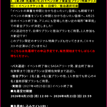
3. 【第2弾：先着順】4/25イベント終了後宴会プラン（特典グッズ
付）※イベントチケット無 ※日帰り／宿泊選択可能
「イベントの興奮を仲間と分かち合いたい！」皆様にも朗報です！
イベントの興奮をゾンビィ仲間と分かち合いたい皆様へ、4月25
日のイベント終了後、アニメにも登場した思い出の場所「華翠苑」
での宴会プランが決定しました！
バス送迎付きで、日帰りプランと宿泊プランをご用意。1人参加も
大歓迎です！
このプラン限定のオリジナル特典グッズも付いてきます。（※キャ
ストの出演はございません）
※こちらは先着順での申込予定です。販売開始まで今しばらくお
待ちください。
・バス送迎：
イベント終了後にSAGAアリーナ発、宴会終了後は
佐賀駅まで（宿泊プランは翌朝佐賀駅まで送迎）。
・宿泊プラン：
2名1室、4名1室プランの他、1人参加でも安心の4
名1室相部屋プランもご用意。
・
実施日
：2027年4月25日（日）イベント終了後
■先着受付期間
2026年6月15日（月）12:00 ～ 2026年6月21日（日）23:59
■先着申し込みサイトURL：