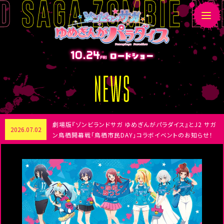
N
E
W
S
劇場版『ゾンビランドサガ ゆめぎんがパラダイス』とJ2 サガ
2026.07.02
ン鳥栖開幕戦「鳥栖市民DAY」コラボイベントのお知らせ！