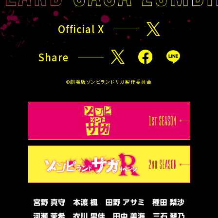
S
T
T
O
Official X
X
T
O
Share
P
X
F
L
a
I
©劇場版ゾンビランドサガ製作委員会
c
N
e
E
b
o
o
k