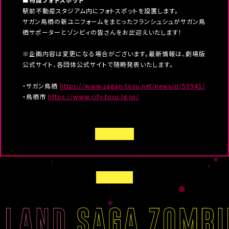
駅前不動産スタジアム内にフォトスポットを設置します。
サガン鳥栖の新ユニフォームをまとったフランシュシュがサガン鳥
栖サポーターとゾンビィの皆さんをお出迎えいたします！
※企画内容は変更になる場合がございます。最新情報は、劇場版
公式サイト、各団体公式サイトで随時発表いたします。
・サガン鳥栖
https://www.sagan-tosu.net/news/p/50941/
・鳥栖市
https://www.city.tosu.lg.jp/
B
A
C
K
T
B
O
A
L
C
I
K