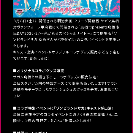
８月８日（土）に開催される明治安田J2リーグ開幕戦 サガン鳥栖
対ヴァンフォーレ甲府戦にて開催される『鳥栖市presents鳥栖市
民DAY2026-27～光が彩るスペシャルナイト～』にて劇場版『ゾ
ンビランドサガ ゆめぎんがパラダイス』のコラボイベントを実施い
たします。
キャスト出演イベントやオリジナルコラボグッズ販売などを予定し
ています！お楽しみに！
■オリジナルコラボグッズ販売
サガン鳥栖との描き下ろしコラボグッズの販売決定！
当日スタジアム内の特設ブースにて限定販売いたします！サガン
鳥栖をモチーフにしたフランシュシュのグッズを是非、お求めくだ
さい！
■コラボ特別イベントに『ゾンビランドサガ』キャストが出演！
当日に実施予定のコラボイベントに源さくら役の本渡楓さん、二
階堂サキ役の田野アサミさんが出演いたします！
■特設フォトスポット