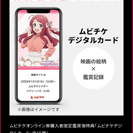
ムビチケオンライン券購入者限定鑑賞後特典「ムビチケデジ
タルカード」全15種！