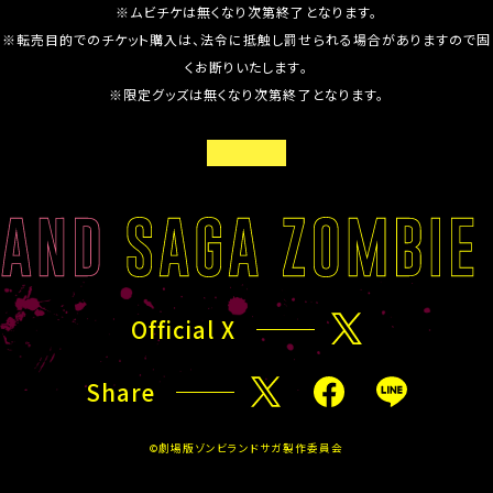
※ムビチケは無くなり次第終了となります。
※転売目的でのチケット購入は、法令に抵触し罰せられる場合がありますので固
くお断りいたします。
※限定グッズは無くなり次第終了となります。
B
A
C
K
T
O
Official X
X
T
O
Share
P
X
F
L
a
I
©劇場版ゾンビランドサガ製作委員会
c
N
e
E