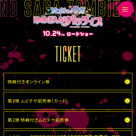
T
I
C
K
E
特典付きオンライン券
T
第3弾 ムビチケ前売券（カード）
第2弾 特典付きムビチケ前売券